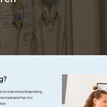
ig?
i en større livsstilsændring.
 Dine madvaner har stor
itet.