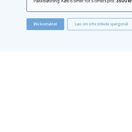
Pakkeløsning: Køb 6 timer for 5 timers pris:
3500 k
Bliv kontaktet
Læs om ofte stillede spørgsmål