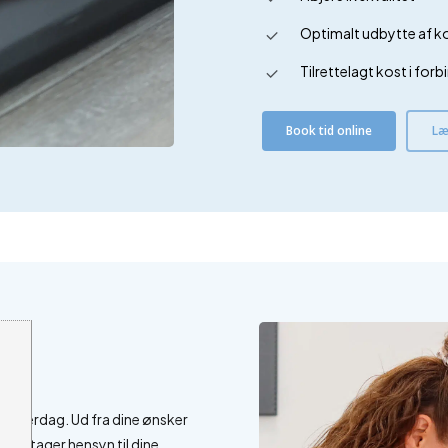
Optimalt udbytte af k
Tilrettelagt kost i fo
Book tid online
Læ
din hverdag. Ud fra dine ønsker
som tager hensyn til dine