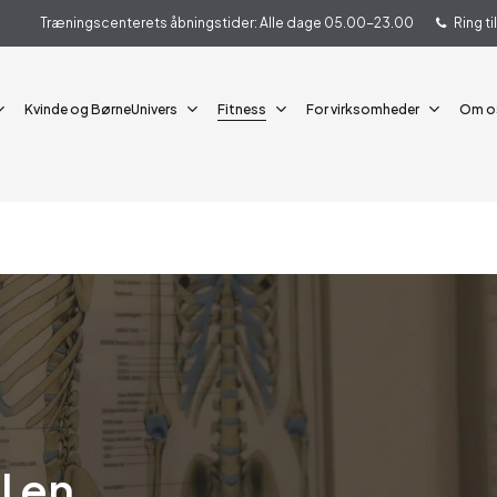
Træningscenterets åbningstider: Alle dage 05.00-23.00
Ring t
Kvinde og BørneUnivers
Fitness
For virksomheder
Om o
l en