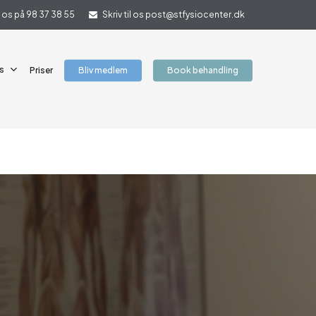
il os på 98 37 38 55
Skriv til os post@stfysiocenter.dk
s
Priser
Bliv medlem
Book behandling