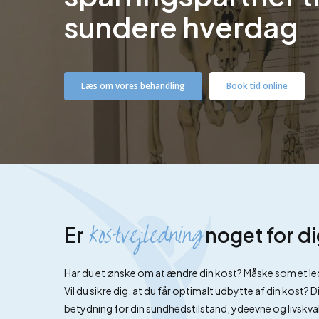
sundere hverdag
Læs om vores behandling
Book tid online
kostvejledning
Er
noget for d
Har du et ønske om at ændre din kost? Måske som et led 
Vil du sikre dig, at du får optimalt udbytte af din kost?
betydning for din sundhedstilstand, ydeevne og livskval