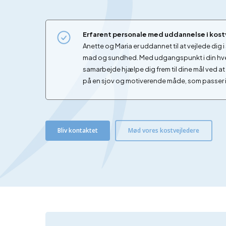
Erfarent personale med uddannelse i kost
Anette og Maria er uddannet til at vejlede d
mad og sundhed. Med udgangspunkt i din hverd
samarbejde hjælpe dig frem til dine mål ved 
på en sjov og motiverende måde, som passer i
Bliv kontaktet
Mød vores kostvejledere