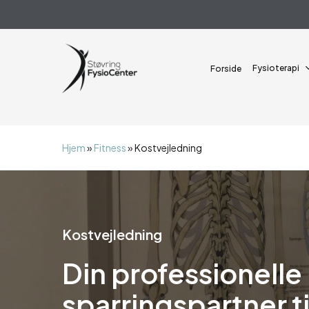
Skip
alert("JS virker");
to
main
content
Fysioterapi
Forside
Hjem
»
Fitness
»
Kostvejledning
Kostvejledning
Din professionelle
sparringspartner ti