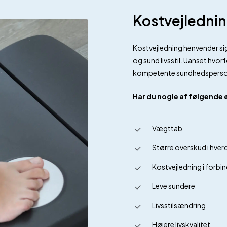
Kostvejlednin
Kostvejledning henvender sig
og sund livsstil. Uanset hvo
kompetente sundhedspersona
Har du nogle af følgende 
Vægttab
Større overskud i hve
Kostvejledning i forb
Leve sundere
Livsstilsændring
Højere livskvalitet