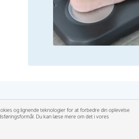
foregår
Hvordan
det?
kies og lignende teknologier for at forbedre din oplevelse
edsføringsformål. Du kan læse mere om det i vores
Individuel vejledning i kost og træning
I vejledningen vil der blive taget udgangspunkt i dig og 
og præferencer vil vi sammen finde frem til små delmål, 