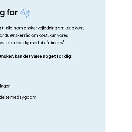
dig
g for
 til alle, som ønsker vejledning omkring kost
rfor du ønsker råd om kost, kan vores
le hjælpe dig med at nå dine mål.
ønsker, kan det være noget for dig:
rdagen
indelse med sygdom