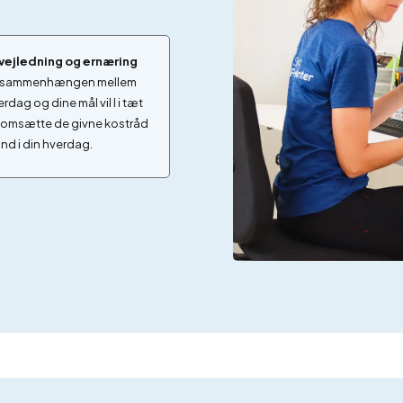
vejledning og ernæring
ig i sammenhængen mellem
ag og dine mål vil I i tæt
at omsætte de givne kostråd
nd i din hverdag.