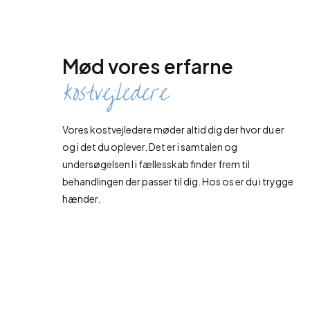
Mød vores erfarne
kostvejledere
Vores kostvejledere møder altid dig der hvor du er
og i det du oplever. Det er i samtalen og
undersøgelsen I i fællesskab finder frem til
behandlingen der passer til dig. Hos os er du i trygge
hænder.