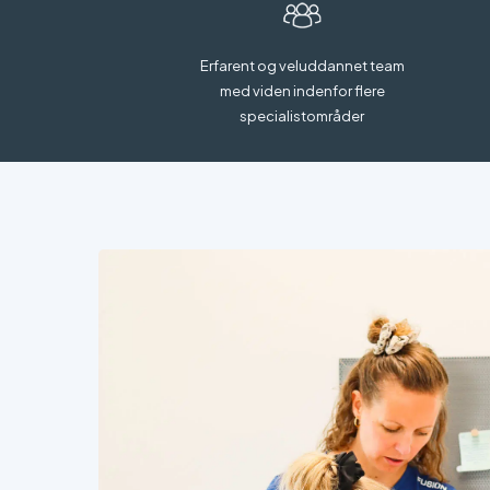
Erfarent og veluddannet team
med viden indenfor flere
specialistområder