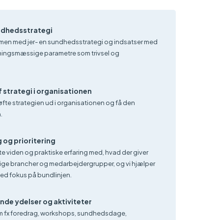
ndhedsstrategi
men med jer- en sundhedsstrategi og indsatser med
tningsmæssige parametre som trivsel og
 strategi i organisationen
løfte strategien ud i organisationen og få den
.
 og prioritering
este viden og praktiske erfaring med, hvad der giver
llige brancher og medarbejdergrupper, og vi hjælper
 med fokus på bundlinjen.
e ydelser og aktiviteter
som fx foredrag, workshops, sundhedsdage,