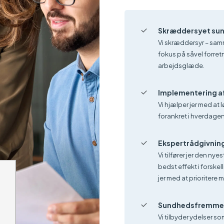
Skræddersyet su
Vi skræddersyr – sam
fokus på såvel forre
arbejdsglæde.
Implementering af
Vi hjælper jer med at 
forankret i hverdagen
Ekspertrådgivning
Vi tilfører jer den ny
bedst effekt i forske
jer med at prioritere
Sundhedsfremmend
Vi tilbyder ydelser 