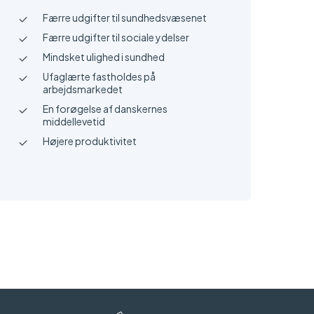
Færre udgifter til sundhedsvæsenet
Færre udgifter til sociale ydelser
Mindsket ulighed i sundhed
Ufaglærte fastholdes på
arbejdsmarkedet
En forøgelse af danskernes
middellevetid
Højere produktivitet