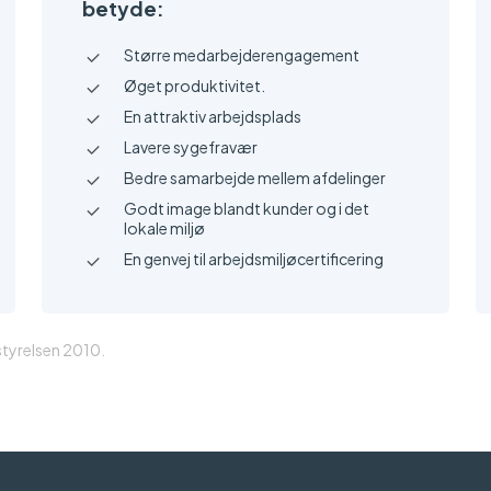
betyde:
Større medarbejderengagement
Øget produktivitet.
En attraktiv arbejdsplads
Lavere sygefravær
Bedre samarbejde mellem afdelinger
Godt image blandt kunder og i det
lokale miljø
En genvej til arbejdsmiljøcertificering
tyrelsen 2010.