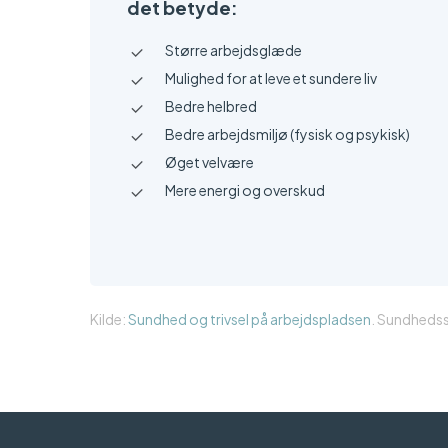
det betyde:
Større arbejdsglæde
Mulighed for at leve et sundere liv
Bedre helbred
Bedre arbejdsmiljø (fysisk og psykisk)
Øget velvære
Mere energi og overskud
Kilde:
Sundhed og trivsel på arbejdspladsen
. Sundhedss