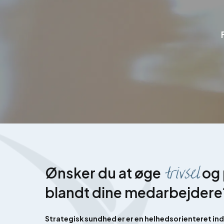
trivsel
Ønsker du at øge
og 
blandt dine medarbejdere
Strategisk sundhed er er en helhedsorienteret in