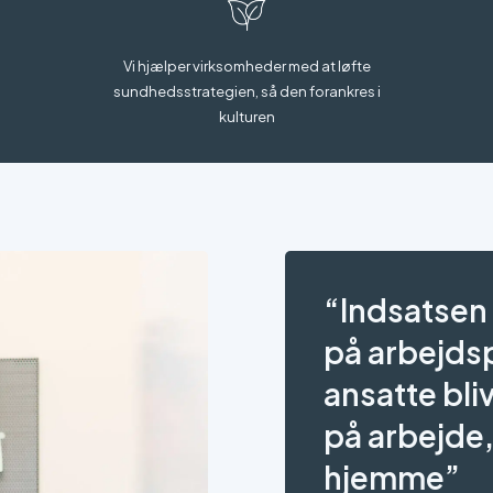
Vi hjælper virksomheder med at løfte
sundhedsstrategien, så den forankres i
kulturen
“Indsatsen 
på arbejdsp
ansatte bli
på arbejde,
hjemme”