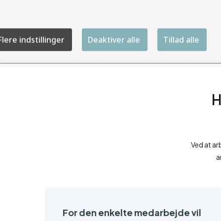
Flere indstillinger
Deaktiver alle
Tillad alle
H
Ved at ar
a
For den enkelte medarbejde vil