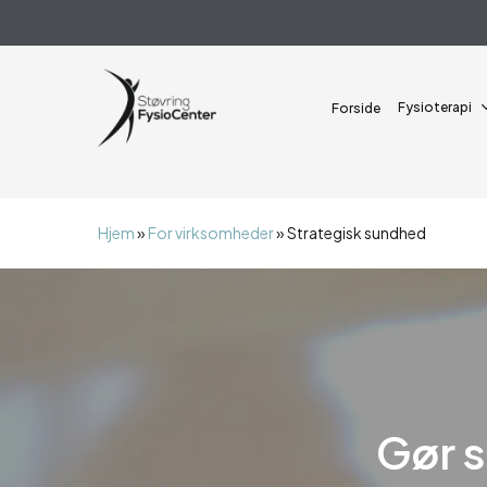
Skip
alert("JS virker");
to
main
content
Fysioterapi
Forside
Hjem
»
For virksomheder
»
Strategisk sundhed
Gør s