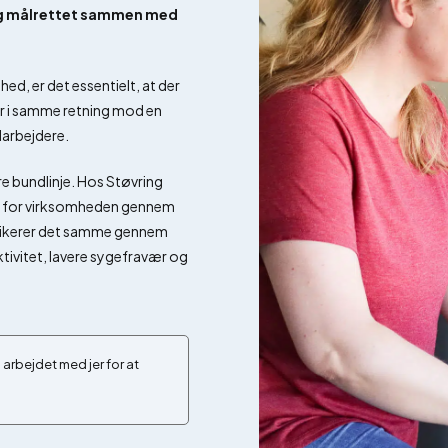
og målrettet sammen med
hed, er det essentielt, at der
er i samme retning mod en
darbejdere.
e bundlinje. Hos Støvring
sig for virksomheden gennem
ndikerer det samme gennem
tivitet, lavere sygefravær og
 arbejdet med jer for at