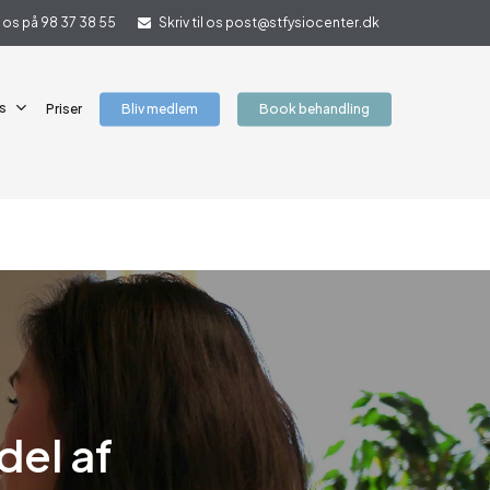
il os på 98 37 38 55
Skriv til os post@stfysiocenter.dk
s
Priser
Bliv medlem
Book behandling
del af