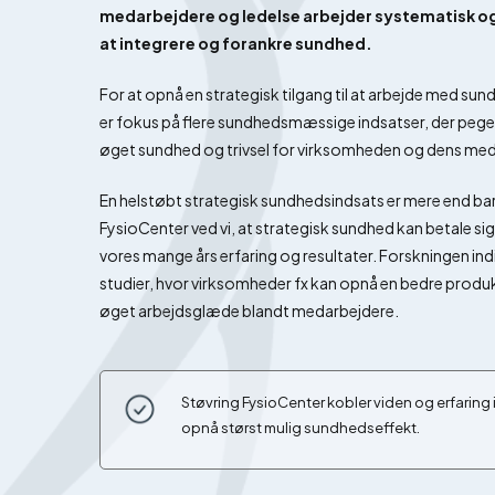
medarbejdere og ledelse arbejder systematisk 
at integrere og forankre sundhed.
For at opnå en strategisk tilgang til at arbejde med sund
er fokus på flere sundhedsmæssige indsatser, der peg
øget sundhed og trivsel for virksomheden og dens me
En helstøbt strategisk sundhedsindsats er mere end bar
FysioCenter ved vi, at strategisk sundhed kan betale 
vores mange års erfaring og resultater. Forskningen i
studier, hvor virksomheder fx kan opnå en bedre produk
øget arbejdsglæde blandt medarbejdere.
Støvring FysioCenter kobler viden og erfaring i
opnå størst mulig sundhedseffekt.