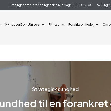
Træningscenterets åbningstider: Alle dage 05.00-23.00
Ring t
Kvinde og BørneUnivers
Fitness
For virksomheder
Om o
Strategisk sundhed
undhed til en forankret 