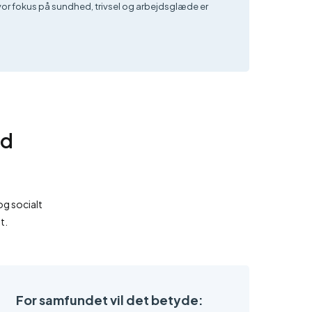
or fokus på sundhed, trivsel og arbejdsglæde er
.
ed
og socialt
t.
For samfundet vil det betyde: