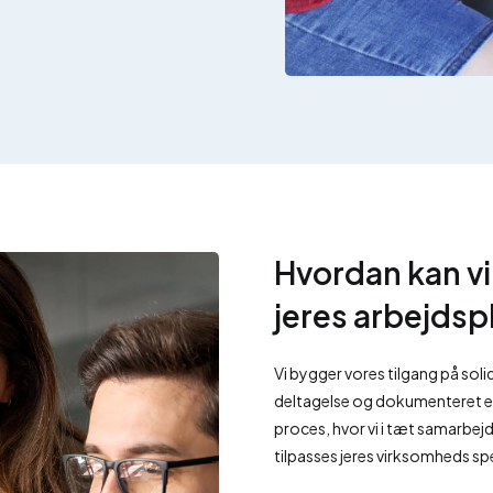
Hvordan kan v
jeres arbejdsp
Vi bygger vores tilgang på soli
deltagelse og dokumenteret ef
proces, hvor vi i tæt samarbej
tilpasses jeres virksomheds sp