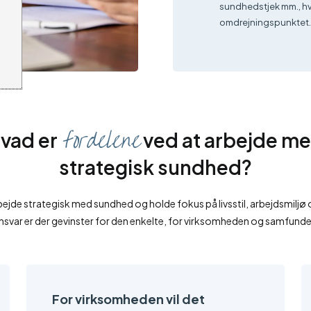
sundhedstjek mm., hv
omdrejningspunktet
fordelene
vad er
ved at arbejde m
strategisk sundhed?
bejde strategisk med sundhed og holde fokus på livsstil, arbejdsmiljø 
nsvar er der gevinster for den enkelte, for virksomheden og samfunde
For virksomheden vil det