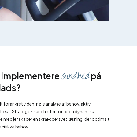
sundhed
i implementere
på
lads?
dt forankret viden, nøje analyse af behov, aktiv
fekt. Strategisk sundhed er for os en dynamisk
de med jer skaber en skræddersyet løsning, der optimalt
ecifikke behov.