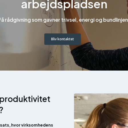
arbejdspladsen
Få rådgivning som gavner trivsel, energi og bundlinjen
Bliv kontaktet
produktivitet
?
dsats, hvor virksomhedens