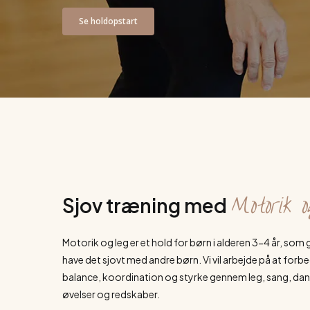
Se holdopstart
Motorik o
Sjov træning med
Motorik og leg er et hold for børn i alderen 3-4 år, som
have det sjovt med andre børn. Vi vil arbejde på at for
balance, koordination og styrke gennem leg, sang, dans
øvelser og redskaber.