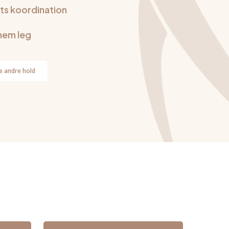
ts koordination
nem leg
e andre hold