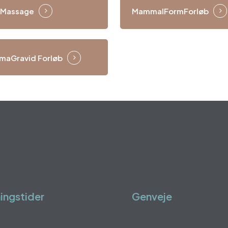
yMassage
MammaIFormForløb
aGravid Forløb
ingstider
Genveje