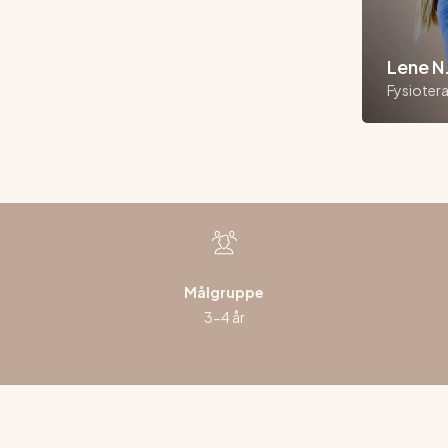
Lene N
Fysiotera
Målgruppe
3-4 år