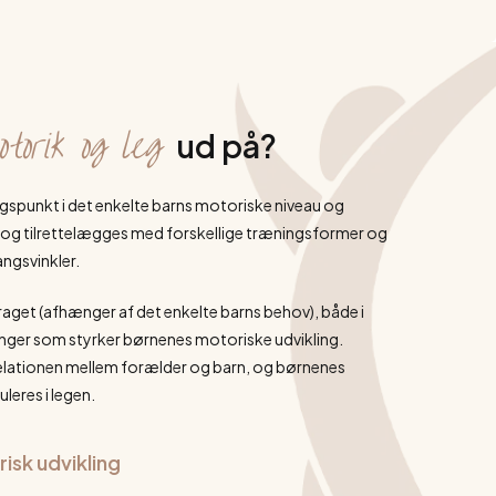
torik og leg
ud på?
spunkt i det enkelte barns motoriske niveau og
, og tilrettelægges med forskellige træningsformer og
ngsvinkler.
raget (afhænger af det enkelte barns behov), både i
inger som styrker børnenes motoriske udvikling.
relationen mellem forælder og barn, og børnenes
eres i legen.
isk udvikling