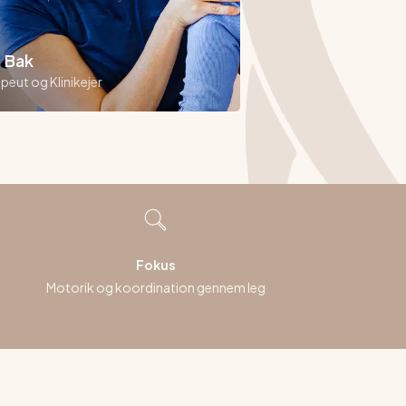
. Bak
peut og Klinikejer
Fokus
Motorik og koordination gennem leg