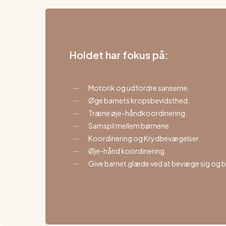
Holdet har fokus på:
Motorik og udfordre sanserne.
Øge barnets kropsbevidsthed.
Træne øje-håndkoordinering.
Samspil mellem børnene.
Koordinering og Krydbevægelser.
Øje-hånd koordinering.
Give barnet glæde ved at bevæge sig og 