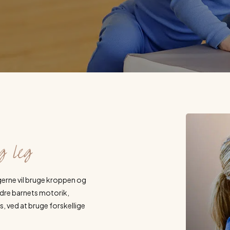
g leg
 gerne vil bruge kroppen og
bedre barnets motorik,
, ved at bruge forskellige