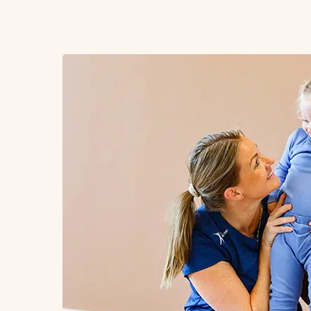
Hvornår:
Onsdage kl. 16.15-17.05
Opstart
: 24/4 (uge 17)
Sted:
Støvring FysioCenter – Hobrovej 13B, S
Pris
: 450,-