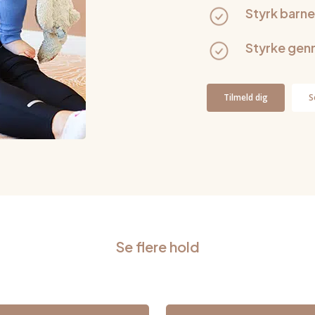
Styrk barne
Styrke gen
Tilmeld dig
S
Se flere hold