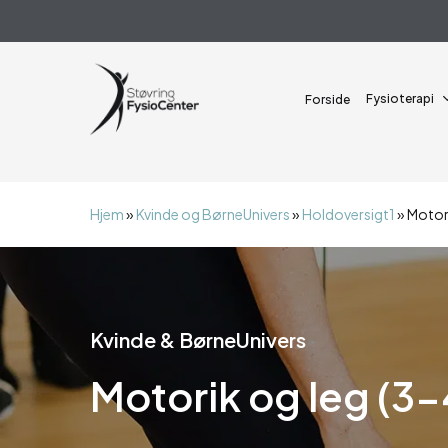
Skip
alert("JS virker");
to
main
content
Fysioterapi
Forside
Hjem
»
Kvinde og BørneUnivers
»
Holdoversigt1
»
Motori
Kvinde & BørneUnivers
Motorik og leg (3-