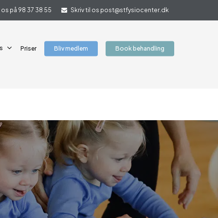
il os på 98 37 38 55
Skriv til os post@stfysiocenter.dk
s
Priser
Bliv medlem
Book behandling