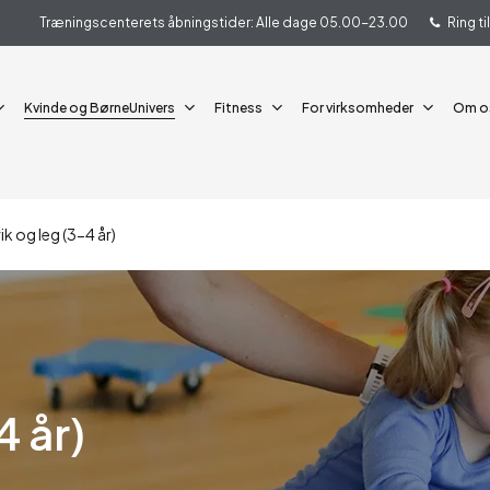
Træningscenterets åbningstider: Alle dage 05.00-23.00
Ring t
Kvinde og BørneUnivers
Fitness
For virksomheder
Om o
k og leg (3-4 år)
4 år)