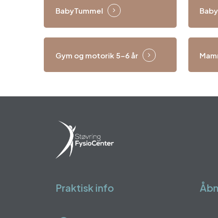
BabyTummel
Bab
Gym og motorik 5-6 år
Mamm
Praktisk info
Åbn