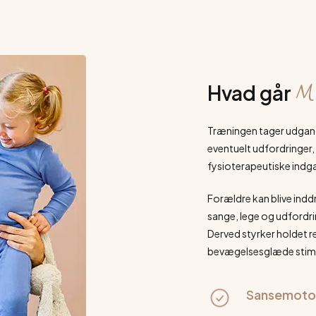
Mo
tøvring
Hvad går
Træningen tager udgang
eventuelt udfordringer
fysioterapeutiske indga
Forældre kan blive indd
sange, lege og udfordr
Derved styrker holdet 
bevægelsesglæde stimul
Sansemotor