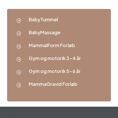
BabyTummel
BabyMassage
MammaIForm Forløb
Gym og motorik 3-4 år
Gym og motorik 5-6 år
MammaGravid Forløb