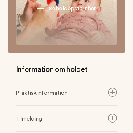
Se holdopstart her
Information om holdet
Praktisk information
Det er babyen, der sætter farten, og I tager jer
den tid, I skal bruge på amning, skift af ble,
Tilmelding
tryghed og trøst efter jeres behov.
Barnevognen parkeres uden for centeret.