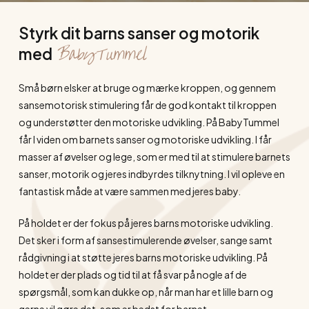
Styrk dit barns sanser og motorik
BabyTummel
med
Små børn elsker at bruge og mærke kroppen, og gennem
sansemotorisk stimulering får de god kontakt til kroppen
og understøtter den motoriske udvikling. På BabyTummel
får I viden om barnets sanser og motoriske udvikling. I får
masser af øvelser og lege, som er med til at stimulere barnets
sanser, motorik og jeres indbyrdes tilknytning. I vil opleve en
fantastisk måde at være sammen med jeres baby.
På holdet er der fokus på jeres barns motoriske udvikling.
Det sker i form af sansestimulerende øvelser, sange samt
rådgivning i at støtte jeres barns motoriske udvikling. På
holdet er der plads og tid til at få svar på nogle af de
spørgsmål, som kan dukke op, når man har et lille barn og