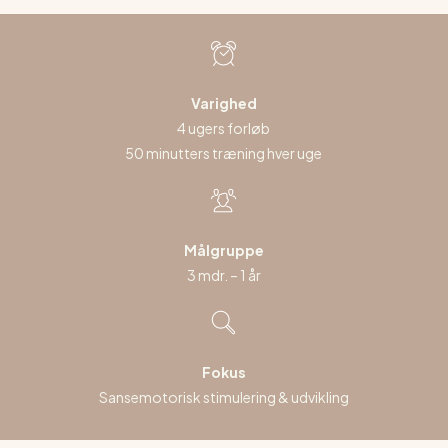
Varighed
4 ugers forløb
50 minutters træning hver uge
Målgruppe
3 mdr. – 1 år
Fokus
Sansemotorisk stimulering & udvikling