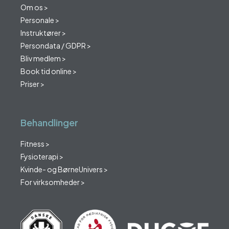
Om os >
Personale >
Instruktører >
Persondata / GDPR >
Bliv medlem >
Book tid online >
Priser >
Behandlinger
Fitness >
Fysioterapi >
Kvinde- og BørneUnivers >
For virksomheder >