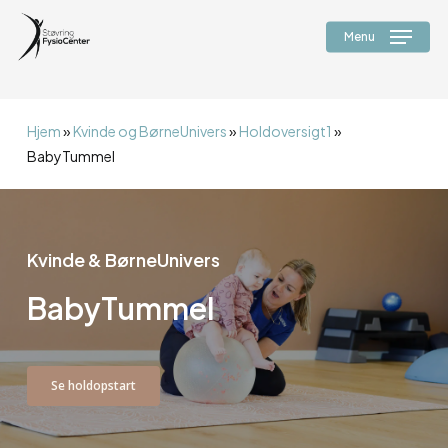
Skip
alert("JS virker");
to
Menu
main
content
Hjem
»
Kvinde og BørneUnivers
»
Holdoversigt1
»
BabyTummel
Kvinde & BørneUnivers
BabyTummel
Se holdopstart