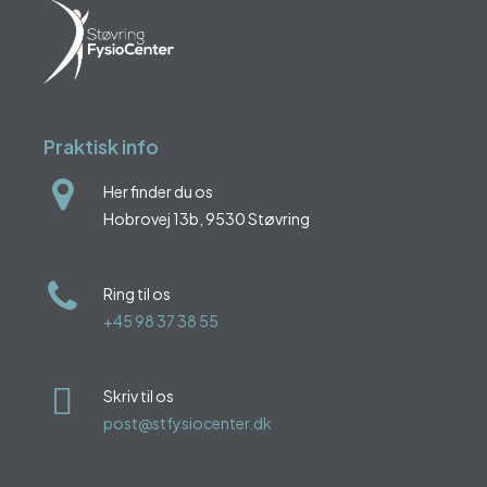
Praktisk info
Her finder du os
Hobrovej 13b, 9530 Støvring
Ring til os
+45 98 37 38 55
Skriv til os
post@stfysiocenter.dk