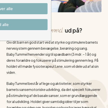
er alle
d alle
BabyTummel
Hvad går
ud på?
Giv dit barn en god start ved at styrke og stimulere barnets
nervesystem gennem bevægelse, berøring og sang.
BabyTummel henvender sig til spædbørn (3 mdr. – 1 år) og
deres forældre og fokuserer på stimulering gennem leg. På
holdet vil I møde fysioterapeut Lene, som vil dele ud af al sin
viden.
BabyTummel består af lege og aktiviteter, som styrker
barnets sansemotoriske udvikling, da det specielt fokuserer
på stimulering af de basale sanser, som er grundlæggende
for al udvikling. Holdet giver samtidig idéer til jer som
forældre og viden om, hvordan og hvorfor jeres børn skal