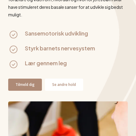
have stimuleret deres basale sanser for at udvikle sig bedst
muligt.
Sansemotorisk udvikling
Styrk barnets nervesystem
Lær gennem leg
Tilmeld dig
Se andre hold