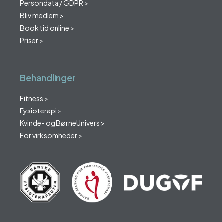
Persondata / GDPR >
Bliv medlem >
Book tid online >
Priser >
Behandlinger
Fitness >
Fysioterapi >
Kvinde- og BørneUnivers >
For virksomheder >