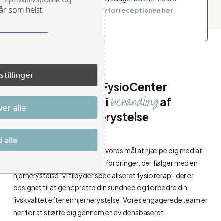
år som helst.
>
Se åbningstider for receptionen her
stillinger
Støvring FysioCenter
behandling
Eksperter i
af
er alle
hjernerystelse
d alle
Hos Støvring FysioCenter er vores mål at hjælpe dig med at
håndtere og overvinde de udfordringer, der følger med en
hjernerystelse. Vi tilbyder specialiseret fysioterapi, der er
designet til at genoprette din sundhed og forbedre din
livskvalitet efter en hjernerystelse. Vores engagerede team er
her for at støtte dig gennem en evidensbaseret