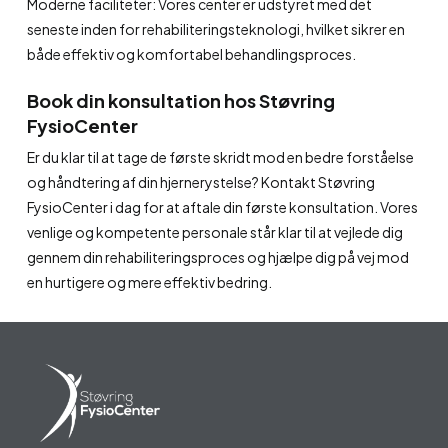
Moderne faciliteter: Vores center er udstyret med det
seneste inden for rehabiliteringsteknologi, hvilket sikrer en
både effektiv og komfortabel behandlingsproces.
Book din konsultation hos Støvring
FysioCenter
Er du klar til at tage de første skridt mod en bedre forståelse
og håndtering af din hjernerystelse? Kontakt Støvring
FysioCenter i dag for at aftale din første konsultation. Vores
venlige og kompetente personale står klar til at vejlede dig
gennem din rehabiliteringsproces og hjælpe dig på vej mod
en hurtigere og mere effektiv bedring.