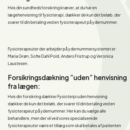
Hvis din sundhedsforsikring kræver, at du har en
lægehenvisning til fysioterapi, dækker de kun det beløb, der
svarer til din betaling ved en fysioterapeut på ydernummer.
Fysioterapeuter der arbejder på ydernummersystemet er:
Maria Grøn, Sofie Dahl Pold, Anders Fristrup og Veronica
Laustesen.
Forsikringsdækning ”uden” henvisning
fra lægen:
Hvis din forsikring dækker Fysioterpi uden henvisning
dækker de kun det beløb, der svarer til din betaling ved en
fysioterapeut på ydernummer. Her kan du vælge alle
behandlere, men der vil ved vores specialiserede
fysioterapeuter være et tillæg som skal betales af patienten