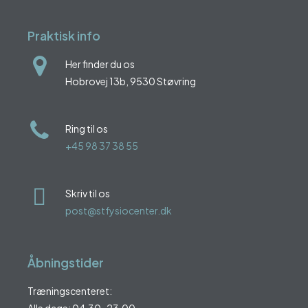
Praktisk info
Her finder du os
Hobrovej 13b, 9530 Støvring
Ring til os
+45 98 37 38 55
Skriv til os
post@stfysiocenter.dk
Åbningstider
Træningscenteret:
Alle dage: 04.30-23.00