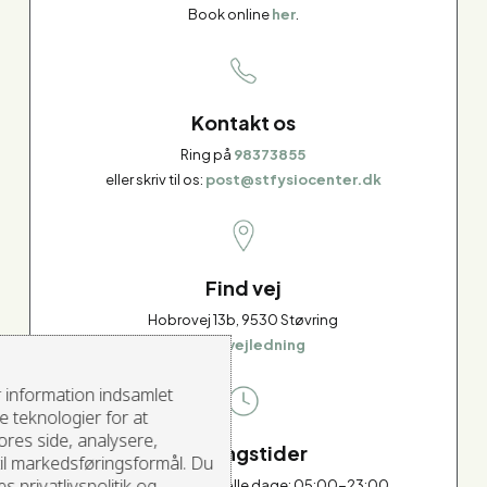
Book online
her
.
Kontakt os
Ring på
98373855
eller skriv til os:
post@stfysiocenter.dk
Find vej
Hobrovej 13b, 9530 Støvring
>
Rutevejledning
 information indsamlet
 teknologier for at
ores side, analysere,
Åbningstider
il markedsføringsformål. Du
 privatlivspolitik og
Træningscenteret: Alle dage: 05:00-23:00