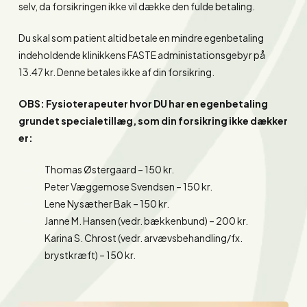
selv, da forsikringen ikke vil dække den fulde betaling.
Du skal som patient altid betale en mindre egenbetaling
indeholdende klinikkens FASTE administationsgebyr på
13.47 kr. Denne betales ikke af din forsikring.
OBS: Fysioterapeuter hvor DU har en egenbetaling
grundet specialetillæg, som din forsikring ikke dækker
er:
Thomas Østergaard – 150 kr.
Peter Væggemose Svendsen – 150 kr.
Lene Nysæther Bak – 150 kr.
Janne M. Hansen (vedr. bækkenbund) – 200 kr.
Karina S. Chrost (vedr. arvævsbehandling/fx.
brystkræft) – 150 kr.