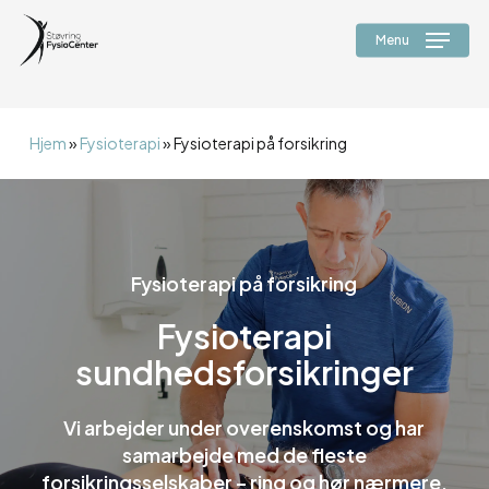
Skip
alert("JS virker");
to
Menu
main
content
Hjem
»
Fysioterapi
»
Fysioterapi på forsikring
Fysioterapi på forsikring
Fysioterapi
sundhedsforsikringer
Vi arbejder under overenskomst og har
samarbejde med de fleste
forsikringsselskaber – ring og hør nærmere.