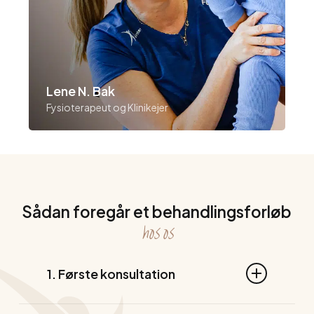
Lene N. Bak
Fysioterapeut og Klinikejer
Sådan foregår et behandlingsforløb
hos
os
1. Første konsultation
Første konsultation starter altid med at der