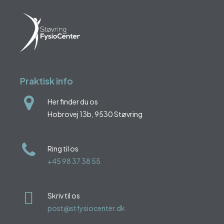
Praktisk info
Her finder du os
Hobrovej 13b, 9530 Støvring
Ring til os
+45 98 37 38 55
Skriv til os
post@stfysiocenter.dk