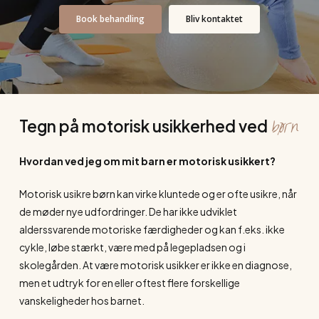
Book behandling
Bliv kontaktet
børn
Tegn på motorisk usikkerhed ved
Hvordan ved jeg om mit barn er motorisk usikkert?
Motorisk usikre børn kan virke kluntede og er ofte usikre, når
de møder nye udfordringer. De har ikke udviklet
alderssvarende motoriske færdigheder og kan f.eks. ikke
cykle, løbe stærkt, være med på legepladsen og i
skolegården. At være motorisk usikker er ikke en diagnose,
men et udtryk for en eller oftest flere forskellige
vanskeligheder hos barnet.