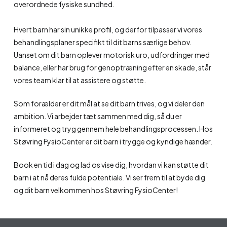
overordnede fysiske sundhed.
Hvert barn har sin unikke profil, og derfor tilpasser vi vores
behandlingsplaner specifikt til dit barns særlige behov.
Uanset om dit barn oplever motorisk uro, udfordringer med
balance, eller har brug for genoptræning efter en skade, står
vores team klar til at assistere og støtte.
Som forælder er dit mål at se dit barn trives, og vi deler den
ambition. Vi arbejder tæt sammen med dig, så du er
informeret og tryg gennem hele behandlingsprocessen. Hos
Støvring FysioCenter er dit barn i trygge og kyndige hænder.
Book en tid i dag og lad os vise dig, hvordan vi kan støtte dit
barn i at nå deres fulde potentiale. Vi ser frem til at byde dig
og dit barn velkommen hos Støvring FysioCenter!