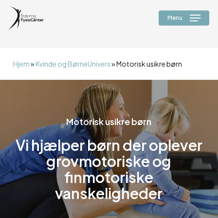
Skip
alert("JS virker");
to
Menu
main
content
Hjem
»
Kvinde og BørneUnivers
»
Motorisk usikre børn
Motorisk usikre børn
Vi hjælper børn der oplever
grovmotoriske og
finmotoriske
vanskeligheder