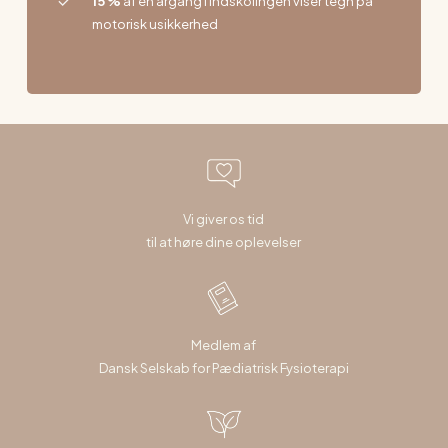
15 %
af en årgang i indskolingen viser tegn på
motorisk usikkerhed
Vi giver os tid
til at høre dine oplevelser
Medlem af
Dansk Selskab for Pædiatrisk Fysioterapi