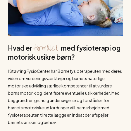
formålet
Hvad er
med fysioterapi og
motorisk usikre børn?
I Støvring FysioCenter har Børnefysioterapeuten med deres
viden om vurderingsværktøjer og barnets naturlige
motoriske udvikling særlige kompetencer til at vurdere
børns motorik og identificere eventuelle usikkerheder. Med
baggrund i en grundig undersøgelse og forståelse for
barnets motoriske udfordringer vil I i samarbejde med
fysioterapeuten tilrette lægge en indsat der afspejler
barnets ønsker og behov.