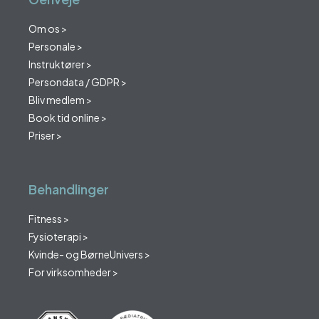
Om os >
Personale >
Instruktører >
Persondata / GDPR >
Bliv medlem >
Book tid online >
Priser >
Behandlinger
Fitness >
Fysioterapi >
Kvinde- og BørneUnivers >
For virksomheder >