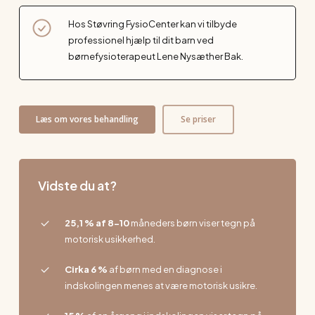
Hos Støvring FysioCenter kan vi tilbyde
professionel hjælp til dit barn ved
børnefysioterapeut Lene Nysæther Bak.
Læs om vores behandling
Se priser
Vidste du at?
25,1 % af 8-10
måneders børn viser tegn på
motorisk usikkerhed.
Cirka 6 %
af børn med en diagnose i
indskolingen menes at være motorisk usikre.