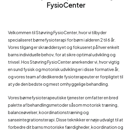
FysioCenter
Velkommen til Støvring FysioCenter, hvor vi tilbyder
specialiseret børnefysioterapi for børn i alderen 2 til 6 år.
Vores tilgang er skræddersyet og fokuseret på hver enkelt
barns individuelle behov, for at sikre optimal udvikling og
trivsel. Hos Støvring FysioCenter anerkender vi, hvor vigtig
en sund fysisk og motorisk udvikling er i disse formative år,
og vores team af dedikerede fysioterapeuter er forpligtet til
at yde den bedste og mest omhyggelige behandling.
Vores børnefysioterapeutiske tjenester omfatter en bred
palette af behandlingsmetoder såsom motorisk træning,
balanceøvelser, koordinationstræning og
sanseintegrationsterapi. Disse teknikker er nøje udvalgt til at
forbedre dit barns motoriske færdigheder, koordination og