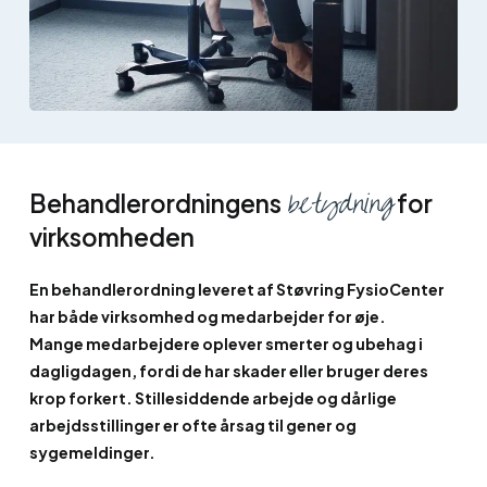
betydning
Behandlerordningens
for
virksomheden
En behandlerordning leveret af Støvring FysioCenter
har både virksomhed og medarbejder for øje.
Mange medarbejdere oplever smerter og ubehag i
dagligdagen, fordi de har skader eller bruger deres
krop forkert. Stillesiddende arbejde og dårlige
arbejdsstillinger er ofte årsag til gener og
sygemeldinger.