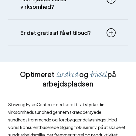
virksomhed?
Ved at udfylde vores kontaktformular bliver I
ringet op. Herefter finder vi en passende tid til et
Er det gratis at få et tilbud?
møde, hvor vi kommer ud til jer for at drøfte
jeres behov for rådgivning og sparring, samt
Ja, det er gratis at få et tilbud. Vi skræddersyer
hvordan vi kan hjælpe jer.
alle løsninger!
sundhed
trivsel
Optimeret
og
på
arbejdspladsen
Støvring FysioCenter er dedikeret til at styrke din
virksomheds sundhed gennem skræddersyede
sundhedsfremmende og forebyggende løsninger. Med
vores konsulentbaserede tilgang fokuserer vi på at skabe et
sundt arbejdsmiljø, der fremmer trivsel og produktivitet