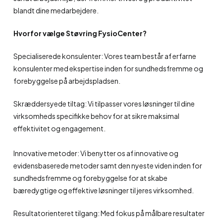
blandt dine medarbejdere.
Hvorfor vælge Støvring FysioCenter?
Specialiserede konsulenter: Vores team består af erfarne
konsulenter med ekspertise inden for sundhedsfremme og
forebyggelse på arbejdspladsen.
Skræddersyede tiltag: Vi tilpasser vores løsninger til dine
virksomheds specifikke behov for at sikre maksimal
effektivitet og engagement.
Innovative metoder: Vi benytter os af innovative og
evidensbaserede metoder samt den nyeste viden inden for
sundhedsfremme og forebyggelse for at skabe
bæredygtige og effektive løsninger til jeres virksomhed.
Resultatorienteret tilgang: Med fokus på målbare resultater