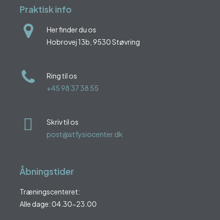
Praktisk info
Her finder du os
Hobrovej 13b, 9530 Støvring
Ring til os
+45 98 37 38 55
Skriv til os
post@stfysiocenter.dk
Åbningstider
Træningscenteret:
Alle dage: 04.30-23.00