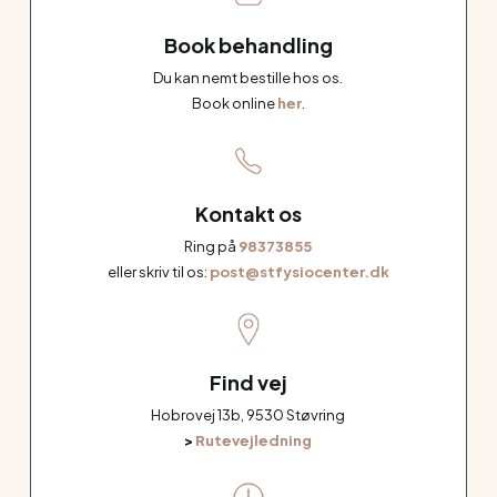
Book behandling
Du kan nemt bestille hos os.
Book online
her
.
Kontakt os
Ring på
98373855
eller skriv til os:
post@stfysiocenter.dk
Find vej
Hobrovej 13b, 9530 Støvring
>
Rutevejledning