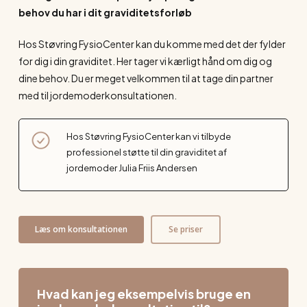
behov du har i dit graviditetsforløb
Hos Støvring FysioCenter kan du komme med det der fylder
for dig i din graviditet. Her tager vi kærligt hånd om dig og
dine behov. Du er meget velkommen til at tage din partner
med til jordemoderkonsultationen.
Hos Støvring FysioCenter kan vi tilbyde
professionel støtte til din graviditet af
jordemoder Julia Friis Andersen
Læs om konsultationen
Se priser
Hvad kan jeg eksempelvis bruge en