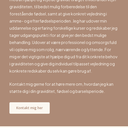
graviditeten, til bedst mulig forberedelse til den
forestående fødsel, samt at give konkret vejledning i
amme- og efterfødselsperioden. Jeg har udover min
uddannelse og erfaring forskellige kurser og redskaber jeg
tager udgangspunkt i for at give jer den bedst mulige
behandling. Udover at være professionel og omsorgsfuld
vil i opleve mig som rolig, nærværende og lyttende. For
mig er det vigtigste at hjælpe dig ud fra dit konkrete behov
i graviditeten og give dig individuel tilpasset vejledning og
konkrete redskaber du selv kan gøre brug af.
Kontakt mig gerne for at høre mere om, hvordan jeg kan
støtte dig i din graviditet, fødsel og barselsperiode.
Kontakt mig her