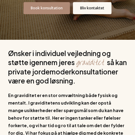
Book konsultation
Bliv kontaktet
Ønsker i individuel vejledning og
graviditet
støtte igennem jeres
så kan
private jordemoderkonsultationer
være en god løsning.
En graviditet er en stor omvæltning både fysisk og
mentalt. I graviditetens udvikling kan der opstå
mange usikkerheder eller spørgsmål som du kan have
behov for støtte til. Her er ingen tanker eller følelser
forkerte, og vi har tid og ro til at tale om det der fylder
for dig. Vi har fokus på at hjælpe dig med de konkrete