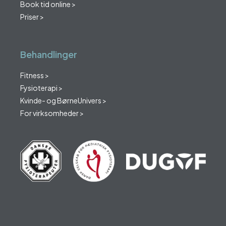
Book tid online >
Priser >
Behandlinger
Fitness >
Fysioterapi >
Kvinde- og BørneUnivers >
For virksomheder >