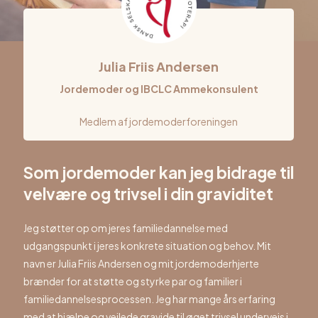
Julia Friis Andersen
Jordemoder og IBCLC Ammekonsulent
Medlem af jordemoderforeningen
Som jordemoder kan jeg bidrage til
velvære og trivsel i din graviditet
Jeg støtter op om jeres familiedannelse med
udgangspunkt i jeres konkrete situation og behov. Mit
navn er Julia Friis Andersen og mit jordemoderhjerte
brænder for at støtte og styrke par og familier i
familiedannelsesprocessen. Jeg har mange års erfaring
med at hjælpe og vejlede gravide til øget trivsel undervejs i