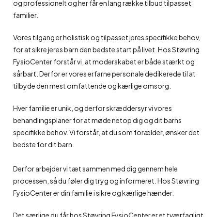
og professionelt og her får en lang række tilbud tilpasset
familier.
Vores tilgang er holistisk og tilpasset jeres specifikke behov,
for at sikre jeres barn den bedste start på livet. Hos Støvring
FysioCenter forstår vi, at moderskabet er både stærkt og
sårbart. Derfor er vores erfarne personale dedikerede til at
tilbyde den mest omfattende og kærlige omsorg.
Hver familie er unik, og derfor skræddersyr vi vores
behandlingsplaner for at møde netop dig og dit barns
specifikke behov. Vi forstår, at du som forælder, ønsker det
bedste for dit barn.
Derfor arbejder vi tæt sammen med dig gennem hele
processen, så du føler dig tryg og informeret. Hos Støvring
FysioCenter er din familie i sikre og kærlige hænder.
Det særlige du får hos Støvring FysioCenter er et tværfagligt