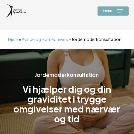
Skip
alert("JS virker");
to
Menu
main
content
Hjem
»
Kvinde og BørneUnivers
»
Jordemoderkonsultation
Jordemoderkonsultation
Vi hjælper dig og din
graviditet i trygge
omgivelser med nærvær
og tid