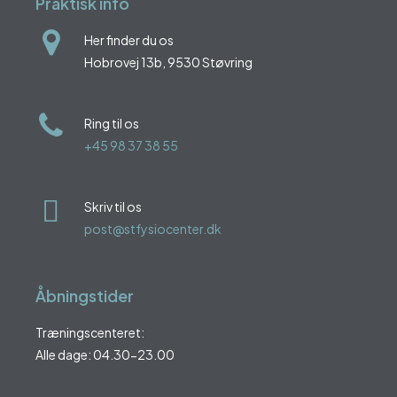
Praktisk info
Her finder du os
Hobrovej 13b, 9530 Støvring
Ring til os
+45 98 37 38 55
Skriv til os
post@stfysiocenter.dk
Åbningstider
Træningscenteret:
Alle dage: 04.30-23.00