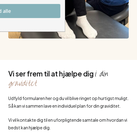
d alle
i din
Vi ser frem til at hjælpe dig
graviditet
Udfyld formularen her og du vil blive ringet op hurtigst muligt.
Så kan vi sammen lave en individuel plan for din graviditet.
Vi vil kontakte dig til en uforpligtende samtale om hvordan vi
bedst kan hjælpe dig.