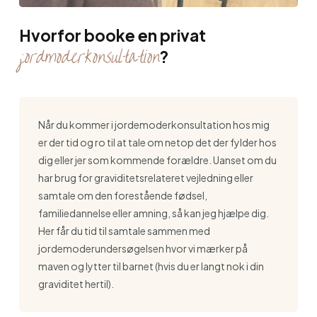
Hvorfor booke en privat
jordmoderkonsultation
?
Når du kommer i jordemoderkonsultation hos mig
er der tid og ro til at tale om netop det der fylder hos
dig eller jer som kommende forældre. Uanset om du
har brug for graviditetsrelateret vejledning eller
samtale om den forestående fødsel,
familiedannelse eller amning, så kan jeg hjælpe dig.
Her får du tid til samtale sammen med
jordemoderundersøgelsen hvor vi mærker på
maven og lytter til barnet (hvis du er langt nok i din
graviditet hertil).