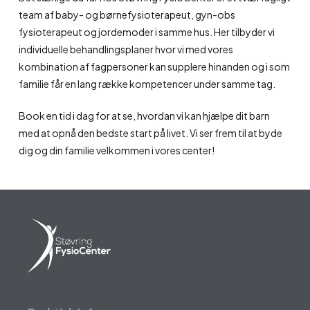
team af baby- og børnefysioterapeut, gyn-obs
fysioterapeut og jordemoder i samme hus. Her tilbyder vi
individuelle behandlingsplaner hvor vi med vores
kombination af fagpersoner kan supplere hinanden og i som
familie får en lang række kompetencer under samme tag.
Book en tid i dag for at se, hvordan vi kan hjælpe dit barn
med at opnå den bedste start på livet. Vi ser frem til at byde
dig og din familie velkommen i vores center!