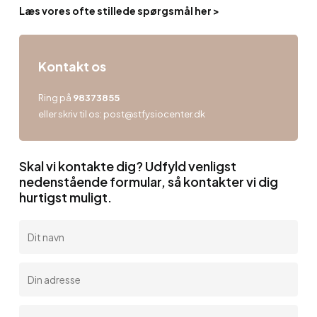
Læs vores ofte stillede spørgsmål her >
Kontakt os
Ring på
98373855
eller skriv til os:
post@stfysiocenter.dk
Skal vi kontakte dig? Udfyld venligst
nedenstående formular, så kontakter vi dig
hurtigst muligt.