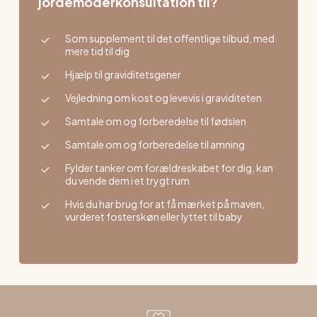
jordemoderkonsultation til?
Som supplement til det offentlige tilbud, med
mere tid til dig
Hjælp til graviditetsgener
Vejledning om kost og levevis i graviditeten
Samtale om og forberedelse til fødslen
Samtale om og forberedelse til amning
Fylder tanker om forældreskabet for dig, kan
du vende dem i et trygt rum
Hvis du har brug for at få mærket på maven,
vurderet fosterskøn eller lyttet til baby